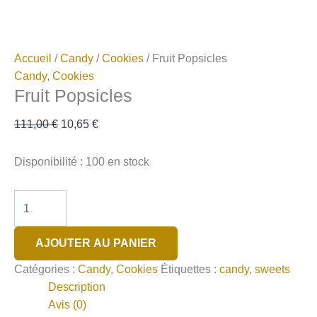
Accueil
/
Candy
/
Cookies
/ Fruit Popsicles
Candy
,
Cookies
Fruit Popsicles
Le
Le
111,00
€
10,65
€
prix
prix
initial
actuel
Disponibilité :
100 en stock
était :
est :
111,00 €.
10,65 €.
quantité
de
Fruit
AJOUTER AU PANIER
Popsicles
Catégories :
Candy
,
Cookies
Étiquettes :
candy
,
sweets
Description
Avis (0)